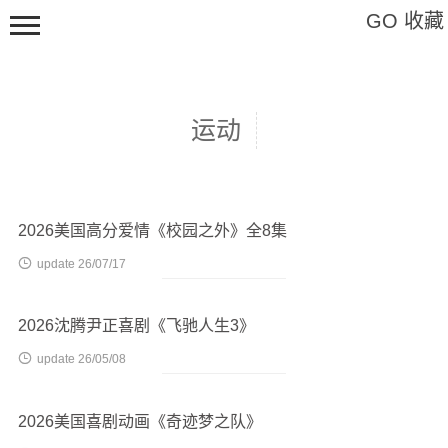
GO 收藏
运动
Hi,请登录
2026美国高分爱情《校园之外》全8集
影视

update 26/07/17
软件
教程
2026沈腾尹正喜剧《飞驰人生3》
特辑

update 26/05/08
艺术
2026美国喜剧动画《奇迹梦之队》
标签