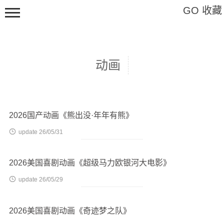
GO 收藏
动画
Hi,请登录
2026国产动画《熊出没·年年有熊》
影视

update 26/05/31
软件
教程
2026美国喜剧动画《超级马力欧银河大电影》
特辑

update 26/05/29
艺术
2026美国喜剧动画《奇迹梦之队》
标签