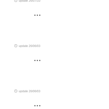

update 26/07/10


update 26/06/03


update 26/06/03
