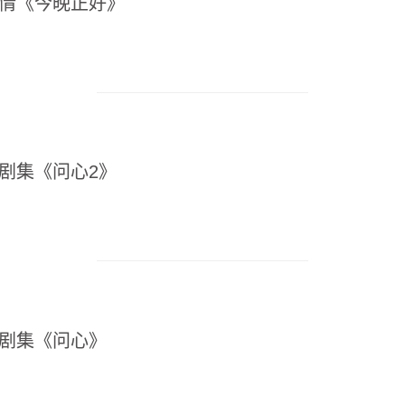
爱情《今晚正好》
彤剧集《问心2》
彤剧集《问心》