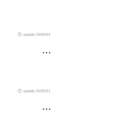

update 26/06/03


update 26/05/31
