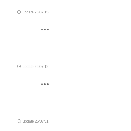

update 26/07/15


update 26/07/12


update 26/07/11