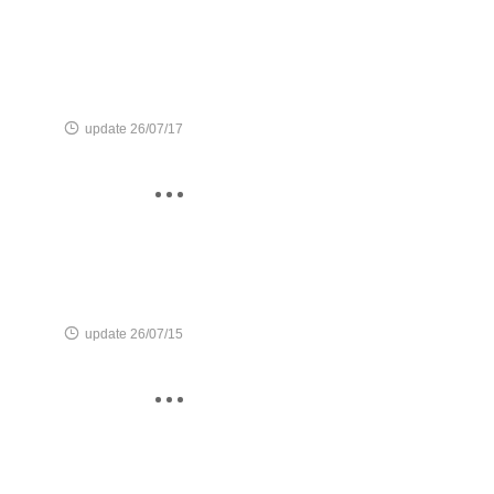

update 26/07/17


update 26/07/15
