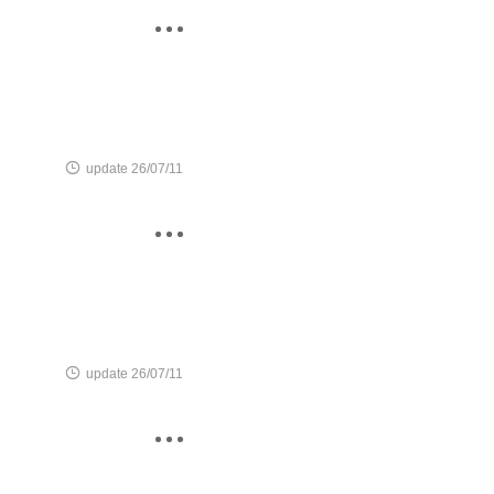


update 26/07/11


update 26/07/11
