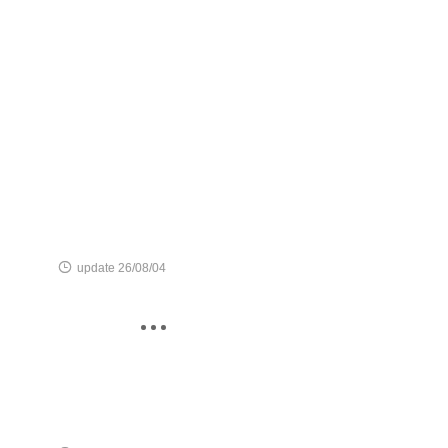

update 26/08/04
