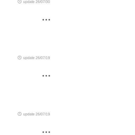

update 26/07/30


update 26/07/19


update 26/07/19
