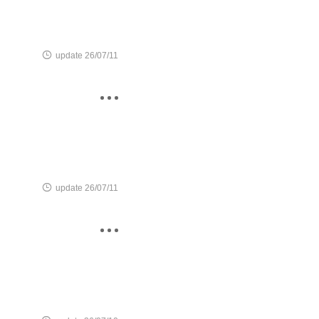

update 26/07/11


update 26/07/11
