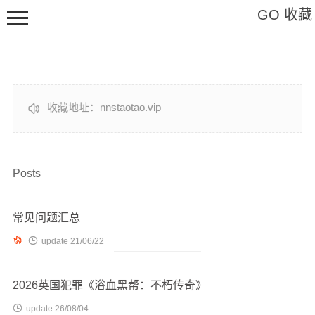
GO 收藏
Hi,请登录
收藏地址：nnstaotao.vip

Posts
影视
软件
常见问题汇总
教程


update 21/06/22
特辑
艺术
2026英国犯罪《浴血黑帮：不朽传奇》
标签

update 26/08/04